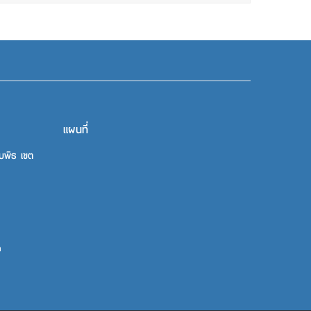
แผนที่
บพิธ เขต
m