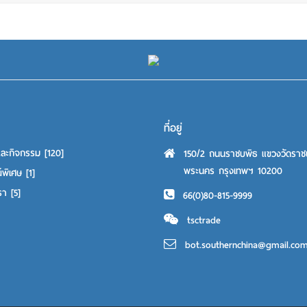
ที่อยู่
และกิจกรรม
[120]
150/2 ถนนราชบพิธ แขวงวัดราช
พระนคร กรุงเทพฯ 10200
์พิเศษ
[1]
เรา
[5]
66(0)80-815-9999
tsctrade
bot.southernchina@gmail.co