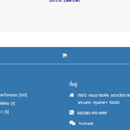
ประจำปี 2566-2567
ที่อยู่
และกิจกรรม
[120]
150/2 ถนนราชบพิธ แขวงวัดราช
พระนคร กรุงเทพฯ 10200
์พิเศษ
[1]
เรา
[5]
66(0)80-815-9999
tsctrade