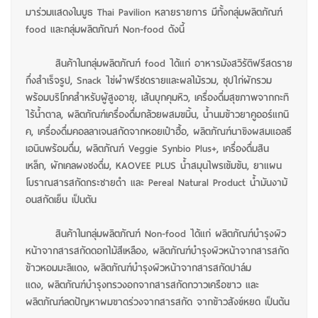
มาร่วมแสดงในบูธ Thai Pavilion หลายรายการ มีทั้งกลุ่มผลิตภัณฑ์
food และกลุ่มผลิตภัณฑ์ Non-food ดังนี้
สินค้าในกลุ่มผลิตภัณฑ์ food ได้แก่ อาหารมังสวิรัติฟรีสดราย
กึ่งสำเร็จรูป, Snack ไข่ผำฟรีซดรายและผลไม้รวม, ซุปไก่ผักรวม
พร้อมบริโภคสำหรับผู้สูงอายุ, เส้นบุกคุมหิว, เครื่องดื่มสุขภาพจากกะทิ
ไร้น้ำตาล, ผลิตภัณฑ์เครื่องดื่มกล้วยผสมขมิ้น, น้ำนมข้าวยาคูออร์แกนิ
ค, เครื่องดื่มคอลลาเจนสกัดจากหอยเป๋าฮื้อ, ผลิตภัณฑ์นาขิงผสมแอลธี
เอนินพร้อมดื่ม, ผลิตภัณฑ์ Veggie Synbio Plus+, เครื่องดื่มสิน
เหล็ก, ผักเคลผงชงดื่ม, KAOVEE PLUS น้ำสมุนไพรเข้มข้น, ยาแผน
โบราณสารสกัดกระชายดำ และ Pereal Natural Product น้ำมันงาม้
อนสกัดเย็น เป็นตัน
สินค้าในกลุ่มผลิตภัณฑ์ Non-food ได้แก่ ผลิตภัณฑ์บำรุงผิว
หน้าจากสารสกัดดอกไม้สีเหลือง, ผลิตภัณฑ์บำรุงผิวหน้าจากสารสกัด
ข้าวหอมมะลิแดง, ผลิตภัณฑ์บำรุงผิวหน้าจากสารสกัดปาล์ม
แดง, ผลิตภัณฑ์บำรุงทรวงอกจากสารสกัดกวาวเครือขาว และ
ผลิตภัณฑ์ลดปัญหาผมขาดร่วงจากสารสกัด จากข้าวสังข์หยด เป็นต้น