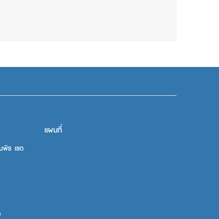
แผนที่
บพิธ เขต
m