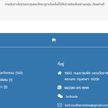
การเดินทางไปร่วมประชุมและศึกษาดูงานในครั้งนี้ได้รับการต้อนรับอย่างอบอุ่น เป็นอย่างดี
ที่อยู่
และกิจกรรม
[120]
150/2 ถนนราชบพิธ แขวงวัดราช
พระนคร กรุงเทพฯ 10200
์พิเศษ
[1]
เรา
[5]
66(0)80-815-9999
tsctrade
bot.southernchina@gmail.co