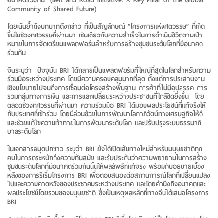
อนาคตร่วมกัน” (Belt and Road Initiative: A Key Pillar of the Global
Community of Shared Future)
โดยเน้นย้ำถึงบทบาทดังกล่าว ที่เป็นสัญลักษณ์ “โครงการแห่งศตวรรษ” ที่เกิด
ขึ้นในช่วงทศวรรษที่ผ่านมา เช่นเดียวกับความสำเร็จในการดำเนินชีวิตตามเป้า
หมายในการจัดเตรียมแพลตฟอร์มสำหรับการสร้างชุมชนระดับโลกที่มีอนาคต
ร่วมกัน
จีนระบุว่า ปัจจุบัน BRI ได้กลายเป็นแพลตฟอร์มที่ใหญ่ที่สุดในโลกสำหรับความ
ร่วมมือระหว่างประเทศ โดยมีความครอบคลุมมากที่สุด ตั้งแต่การประสานงาน
เชิงนโยบายไปจนถึงการเชื่อมต่อโครงสร้างพื้นฐาน การค้าที่ไม่มีอุปสรรค การ
รวมกลุ่มทางการเงิน และการแลกเปลี่ยนระหว่างประชาชนที่ใกล้ชิดยิ่งขึ้น โดย
ตลอดช่วงทศวรรษที่ผ่านมา ความร่วมมือ BRI ได้มอบผลประโยชน์ที่แท้จริงให้
กับประเทศที่เข้าร่วม โดยมีส่วนช่วยในการพัฒนาโลกาภิวัตน์ทางเศรษฐกิจให้ดี
และช่วยแก้ไขความท้าทายในการพัฒนาระดับโลก และปรับปรุงระบบธรรมาภิ
บาลระดับโลก
ในเอกสารสมุดปกขาว ระบุว่า BRI ยังได้เปิดเส้นทางใหม่สำหรับมนุษยชาติทุก
คนในการตระหนักถึงความทันสมัย และรับประกันว่าความพยายามในการสร้าง
ชุมชนระดับโลกที่มีอนาคตร่วมกันนั้นให้ผลลัพธ์ที่แท้จริง พร้อมกับอธิบายเบื้อง
หลังของการริเริ่มโครงการ BRI เพื่อตอบสนองต่อสถานการณ์โลกที่เปลี่ยนแปลง
ไปและความคาดหวังของประชาคมระหว่างประเทศ และโดยคำนึงถึงอนาคตและ
ผลประโยชน์โดยรวมของมนุษยชาติ ซึ่งเป็นเหตุผลหลักที่ทางจีนได้เสนอโครงการ
BRI