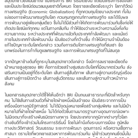
สมุดปกขาวยังเน้นย้ำถึง แม้โครงการ BRI ริเริ่มโดยจีน แต่เป็นโครงการของโลก
และเป็นประโยชน์ต่อมวลมนุษยชาติทั้งหมด โดยรายละเอียดยังระบุว่า โลกาภิวัตน์
ทางเศรษฐกิจ (Economic Globalization) ที่ถูกควบคุมโดยบางประเทศ ทั้งใน
แง่ของการพัฒนาเศรษฐกิบโลก ควบคุมกฎเกณฑ์ทางเศรษฐกิจ และได้รับผล
การพัฒนาอยู่เพียงกลุ่มเดียว ซึ่งไม่ได้มีส่วนทำให้เกิดการพัฒนาร่วมกันซึ่งก่อให้
เกิดประโยชน์แก่ทุกคน แต่ในทางกลับกัน ทำให้ช่องว่างระหว่างความมั่งคั่งกับ
ความยากจน ระหว่างประเทศที่พัฒนาแล้วกับประเทศกำลังพัฒนา และแม้แต่
ภายในประเทศกำลังพัฒนานั้น เป็นช่องว่างที่กว้างขึ้น ทำให้มีความจำเป็นต้อง
แก้ไขปัญหาระดับโลกดังกล่าว รวมถึงการเติบโตทางเศรษฐกิจที่ซบเซา ข้อ
บกพร่องในการกำกับดูแลเศรษฐกิจ และการพัฒนาเศรษฐกิจที่ไม่สมดุล
จากปัญหาข้างต้นที่ถูกระบุในสมุดปกขาวดังกล่าว จึงมีการลงรายละเอียดถึง
เป้าหมายสูงสุดของ BRI คือการช่วยสร้างชุมชนระดับโลกที่มีอนาคตร่วมกัน ส่ง
เสริมความเป็นอยู่ที่ดีระดับโลก เส้นทางสู่สันติภาพ เส้นทางสู่ความเจริญรุ่งเรือง
เส้นทางสู่การเปิดกว้าง เส้นทางสู่นวัตกรรม และเส้นทางสู่ความก้าวหน้าทาง
สังคม
ในเอกสารสมุดปกขาวได้ชี้ให้เห็นอีกว่า BRI เป็นถนนสาธารณะที่เปิดสำหรับทุก
คน ไม่ใช่เส้นทางส่วนตัวที่ฝ่ายใดฝ่ายหนึ่งเป็นเจ้าของ เป็นอิสระจากการเป็น
เครื่องมือทางภูมิรัฐศาสตร์ ไม่ได้มีจุดมุ่งหมายเพื่อสร้างกลุ่มพิเศษ และไม่มีเป้า
หมายไปที่ฝ่ายใดฝ่ายหนึ่ง ไม่ได้ก่อตัวขึ้นตามมาตรฐานทางอุดมการณ์เฉพาะ
ไม่มีเจตนาที่จะสร้างพันธมิตรทางทหาร โดยประเทศจากภูมิภาคต่างๆทั่วโลก
ต่างยินดีที่จะเข้าร่วมในโครงการริเริ่มนี้ โดยไม่คำนึงถึงระบบการเมือง ภูมิหลัง
ทางประวัติศาสตร์ วัฒนธรรม ระยะการพัฒนา อุดมการณ์ หรือความเชื่อทาง
ศาสนา ตราบใดที่พวกเขาแสวงหาการพัฒนาร่วมกัน ผู้เข้าร่วมทุกคนยึดมั่นใน