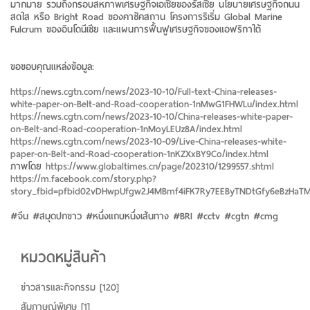
มากมาย รวมถึงกรอบสหภาพเศรษฐกิจเอเชียของรัสเซีย นโยบายเศรษฐกิจถนน
สดใส หรือ Bright Road ของคาซัคสถาน โครงการริเริ่ม Global Marine
Fulcrum ของอินโดนีเซีย และแผนการฟื้นฟูเศรษฐกิจของแอฟริกาใต้
ขอขอบคุณแหล่งข้อมูล:
https://news.cgtn.com/news/2023-10-10/Full-text-China-releases-
white-paper-on-Belt-and-Road-cooperation-1nMwG1FHWLu/index.html
https://news.cgtn.com/news/2023-10-10/China-releases-white-paper-
on-Belt-and-Road-cooperation-1nMoyLEUz8A/index.html
https://news.cgtn.com/news/2023-10-09/Live-China-releases-white-
paper-on-Belt-and-Road-cooperation-1nKZXxBY9Co/index.html
ภาพโดย
https://www.globaltimes.cn/page/202310/1299557.shtml
https://m.facebook.com/story.php?
story_fbid=pfbid02vDHwpUfgw2J4MBmf4iFK7Ry7EEByTNDtGfy6eBzHaTM
#จีน #สมุดปกขาว #หนึ่งแถบหนึ่งเส้นทาง #BRI #cctv #cgtn #cmg
หมวดหมู่สินค้า
ข่าวสารและกิจกรรม
[120]
สัมภาษณ์พิเศษ
[1]