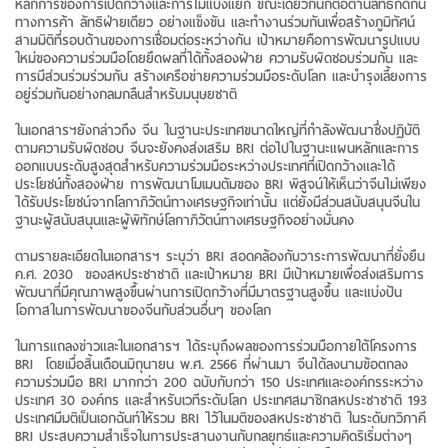
หลักการของการเปิดกว้างและการไม่แบ่งแยก ขณะเดียวกันก็ต่อต้านลัทธิกีดกัน
ทางการค้า ลัทธิฝ่ายเดียว อย่างแข็งขัน และทำงานร่วมกันเพื่อสร้างภูมิทัศน์
สามมิติที่รอบด้านของการเชื่อมต่อระหว่างกัน เป้าหมายคือการพัฒนารูปแบบ
ใหม่ของความร่วมมือโดยยึดผลที่ได้ทั้งสองฝ่าย ความรับผิดชอบร่วมกัน และ
การมีส่วนร่วมร่วมกัน สร้างเครือข่ายความร่วมมือระดับโลก และบำรุงเลี้ยงการ
อยู่ร่วมกันอย่างกลมกลืนสำหรับมนุษยชาติ
ในเอกสารฯยังกล่าวถึง จีน ในฐานะประเทศขนาดใหญ่ที่กำลังพัฒนาซึ่งปฏิบัติ
ตามความรับผิดชอบ จีนจะยังคงส่งเสริม BRI ต่อไปในฐานะแผนหลักและการ
ออกแบบระดับสูงสุดสำหรับความร่วมมือระหว่างประเทศที่เปิดกว้างและได้
ประโยชน์ทั้งสองฝ่าย การพัฒนาโมเมนตัมของ BRI พิสูจน์ให้เห็นว่าจีนไม่เพียง
ได้รับประโยชน์จากโลกาภิวัตน์ทางเศรษฐกิจเท่านั้น แต่ยังมีส่วนสนับสนุนจีนใน
ฐานะผู้สนับสนุนและผู้พิทักษ์โลกาภิวัตน์ทางเศรษฐกิจอย่างมั่นคง
ตามรายละเอียดในเอกสารฯ ระบุว่า BRI สอดคล้องกับวาระการพัฒนาที่ยั่งยืน
ค.ศ. 2030 ของสหประชาชาติ และเป้าหมาย BRI มีเป้าหมายเพื่อส่งเสริมการ
พัฒนาที่มีคุณภาพสูงขึ้นผ่านการเปิดกว้างที่มีมาตรฐานสูงขึ้น และแบ่งปัน
โอกาสในการพัฒนาของจีนกับส่วนอื่นๆ ของโลก
ในการแถลงข่าวและในเอกสารฯ ได้ระบุถึงผลของการร่วมมือภายใต้โครงการ
BRI โดยเมื่อสิ้นเดือนมิถุนายน พ.ศ. 2566 ที่ผ่านมา จีนได้ลงนามข้อตกลง
ความร่วมมือ BRI มากกว่า 200 ฉบับกับกว่า 150 ประเทศและองค์กรระหว่าง
ประเทศ 30 องค์กร และสำหรับเวทีระดับโลก ประเทศสมาชิกสหประชาชาติ 193
ประเทศมีมติเป็นเอกฉันท์ให้รวม BRI ไว้ในมติของสหประชาชาติ ในระดับทวิภาคี
BRI ประสบความสำเร็จในการประสานงานกับกลยุทธ์และความคิดริเริ่มต่างๆ